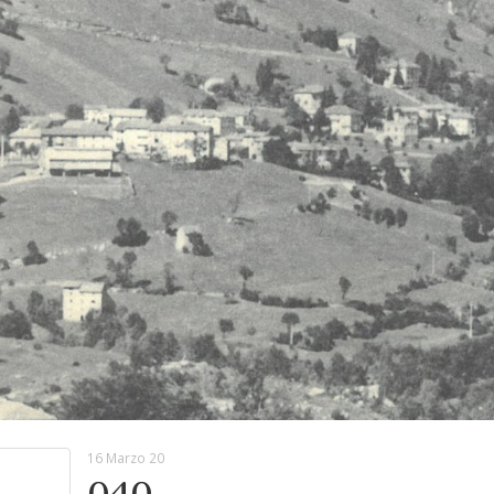
16 Marzo 20
040