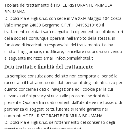
Titolare del trattamento è HOTEL RISTORANTE PRIMULA
BRUMANA
Di Dolci Pia e Figli s.n.c. con sede in Via XXIV Maggio 104 Costa
Valle Imagna 24030 Bergamo C.F./P.I. 04195210168 Il
trattamento dei dati sarà eseguito da dipendenti o collaboratori
della società comunque operanti nell’ambito della stessa, in
funzione di incaricati o responsabili del trattamento. Lei ha
diritto di aggiornare, modificare, cancellare i suoi dati scrivendo
al seguente indirizzo email: info@primulahotel.it
Dati trattati e finalità del trattamento
La semplice consultazione del sito non comporta di per sé la
raccolta o il trattamento dei dati personali degli utenti salvo per
quanto concerne i dati di navigazione ed i cookie per la cui
rilevanza ai fini privacy si rinvia alle prossime sezioni della
presente. Qualora fra i dati conferiti dall’utente ve ne fossero di
pertinenza di soggetti terzi, l’utente si rende garante nei
confronti HOTEL RISTORANTE PRIMULA BRUMANA
Di Dolci Pia e Figli s.n.c. dell’ottenimento del consenso degli
stessi per la raccolta e il trattamento dati.