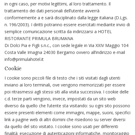
in ogni caso, per motivi legittimi, al loro trattamento. Il
trattamento dei dati personali dell’utente avverrà
conformemente a e sarà disciplinato dalla legge italiana (D.Lgs.
n. 196/2003). I diritti potranno essere esercitati mediante invio di
semplice comunicazione scritta da indirizzarsi a HOTEL
RISTORANTE PRIMULA BRUMANA
Di Dolci Pia e Figli s.n.c., con sede legale in Via XXIV Maggio 104
Costa Valle Imagna 24030 Bergamo ovvero all’indirizzo e-mail
info@primulahotel.it
Cookie
I cookie sono piccoli file di testo che i siti visitati dagli utenti
inviano ai loro terminali, ove vengono memorizzati per essere
poi ritrasmessi agli stessi siti alla visita successiva. I cookie delle
c.d. terze parti vengono, invece, impostati da un sito web
diverso da quello che l’utente sta visitando: su ogni sito possono
essere presenti elementi come immagini, mappe, suoni, specifici
link a pagine web di altri domini che risiedono su server diversi
da quello del sito visitato. I cookie sono usati per differenti
finalità: esecuzione di autenticazioni informatiche, monitoraggio