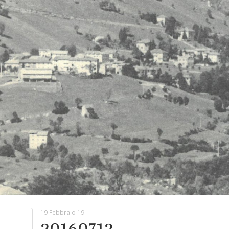
19 Febbraio 19
20160712