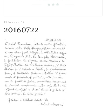
19 Febbraio 19
20160722