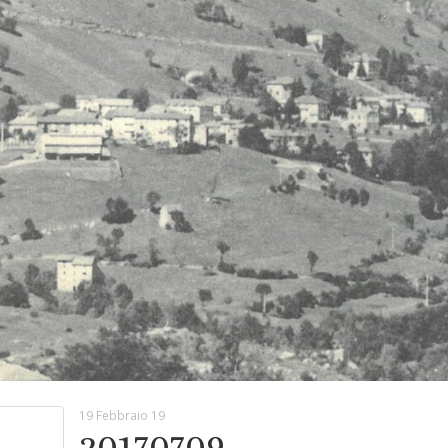
19 Febbraio 19
20170709